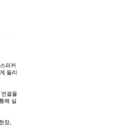
 스피커
게 들리
크 연결을
 통해 실
현장,