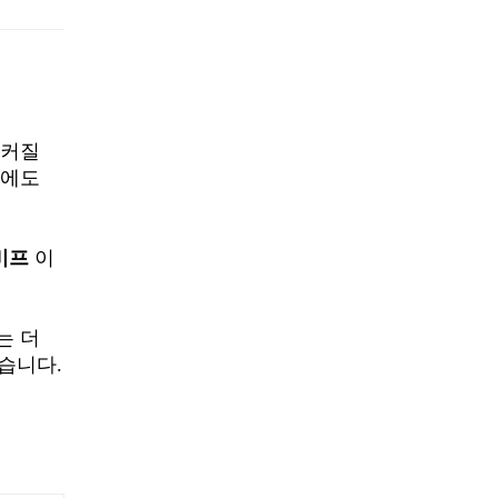
 커질
라에도
비프
이
는 더
습니다.