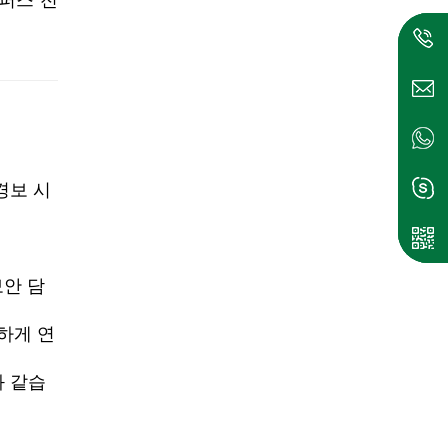
경보 시
보안 담
활하게 연
과 같습