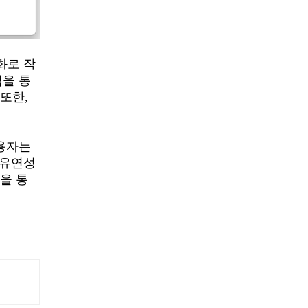
전화로 작
법을 통
또한,
사용자는
 유연성
을 통