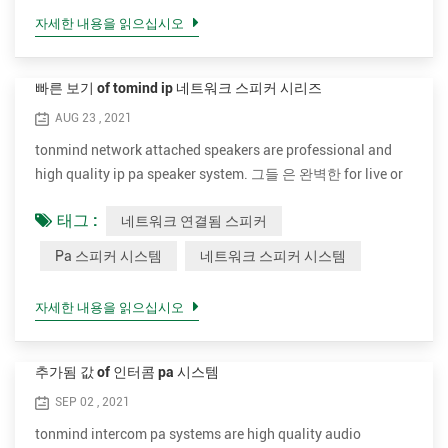
적인 응용 프로그램에는 스포츠 경기장, 대중 교통 차량 및 시
자세한 내용을 읽으십시오
설 및 라이브 또는 녹음 된 음악 장소 및 이벤트가 포함됩니다.
PA 시스템에는 다중 마이크 또는 다른 사운드 소스, 여러 소스
를 결합하고 수정하는 혼합 콘솔과 더 크게 볼륨 또는 더 넓은
빠른 보기 of tomind ip 네트워크 스피커 시리즈
분포를위한 다중 증폭기 및 라우드 스피커가 포함될 수 있습니
AUG 23 , 2021
다. 간단한 PA 시스템은 학교...
tonmind network attached speakers are professional and
high quality ip pa speaker system. 그들 은 완벽한 for live or
scheduled voice messages to play background music,
태그 :
네트워크 연결됨 스피커
announcements, security or fire alarm linkage . the different
models can be applied to different 경우. 우리 목표 to 제공 우
Pa 스피커 시스템
네트워크 스피커 시스템
수 및 저렴한 네트워크 스피커 시스템 for 고객. 천장 디자인
SIP-S01, 15W, 실내 천장 스피커, not 방수, can be well
자세한 내용을 읽으십시오
blended the 천장, perfect for installation in...
추가됨 값 of 인터콤 pa 시스템
SEP 02 , 2021
tonmind intercom pa systems are high quality audio