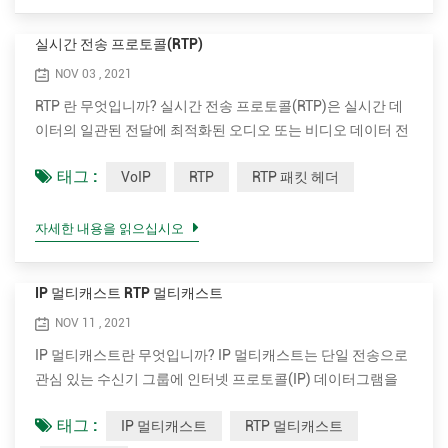
적이고 사려 깊은 서비스를 제공하는 것을 목표로 합니다. •
Tonmind는 10년 이상의 IP 오디오 및 비디오 기술을 보유한 강
실시간 전송 프로토콜(RTP)
력한 R&D 팀 기반을...
NOV 03 , 2021
RTP 란 무엇입니까? 실시간 전송 프로토콜(RTP)은 실시간 데
이터의 일관된 전달에 최적화된 오디오 또는 비디오 데이터 전
송을 위해 설계된 네트워크 표준입니다. 인터넷 전화, VoIP 및
태그 :
VoIP
RTP
RTP 패킷 헤더
비디오 통신에 사용됩니다. 일대일 통화(유니캐스트) 또는 일
대다 회의(멀티캐스트)에 사용할 수 있습니다. RTP는 일반적
으로 UDP(사용자 데이터그램 프로토콜)를 통해 실행됩니다.
자세한 내용을 읽으십시오
RTP는 RTCP(RTP 제어 프로토콜)와 함께 사용됩니다. RTP가
미디어 스트림(예: 오디오 및 비디오)을 전달하는 동안 RTCP는
IP 멀티캐스트 RTP 멀티캐스트
전송 통계 및 서비스 품질(QoS)을 모니터링하고 여러 스트림
의 동기화를 지원하는 데 사용됩니다. RTP는 VoIP(Voice over
NOV 11 , 2021
IP)의 기술 기반 중 하나이며 이러한 맥락에서 네트워크를 통해
IP 멀티캐스트란 무엇입니까? IP 멀티캐스트는 단일 전송으로
연결을 설...
관심 있는 수신기 그룹에 인터넷 프로토콜(IP) 데이터그램을
보내는 방법입니다. 멀티캐스트의 IP별 형식이며 스트리밍 미
태그 :
IP 멀티캐스트
RTP 멀티캐스트
디어 및 기타 네트워크 응용 프로그램에 사용됩니다. IPv4 및