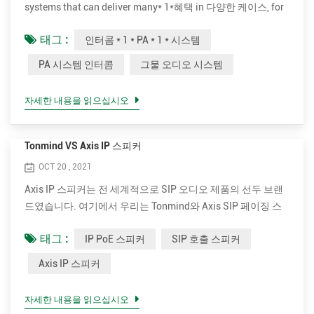
systems that can deliver many* 1*혜택 in 다양한 케이스, for
인스턴스, 학교, 사무실, 소매 상점, 공공*1 *건물. make live or
태그 :
인터콤 * 1 * PA * 1 * 시스템
scheduled announcements in different zones 다양한 오디오
소스 can be played to single or multiple zones 동시에. set
PA 시스템 인터콤
그물 오디오 시스템
school as example, it can make announcements or play
teaching material* 1*in 특정 영역. the audio messages can
자세한 내용을 읽으십시오
be live or 사전 프로그래밍된 in system. it can b...
Tonmind VS Axis IP 스피커
OCT 20 , 2021
Axis IP 스피커는 전 세계적으로 SIP 오디오 제품의 선두 브랜
드였습니다. 여기에서 우리는 Tonmind와 Axis SIP 페이징 스
피커. 톤마인드 IP PoE 스피커의 장점. • 더 나은 음질을 위해 훨
태그 :
IP PoE 스피커
SIP 호출 스피커
씬 더 많은 코덱을 지원합니다. OPUS, MP1/MP2/MP3...등. •
명확하고 큰 음성을 위한 최대 30W의 더 높은 정격 전력. 15W
Axis IP 스피커
및 30W 옵션입니다. • 훨씬 더 비용 효율적입니다. Axis IP 스피
커의 도매 유통 가격은 Tonmind의 약 3배입니다. • 고객 중심.
자세한 내용을 읽으십시오
Tonmind는 현장 파트너가 요구 사항을 충족할 수 있도록 전문