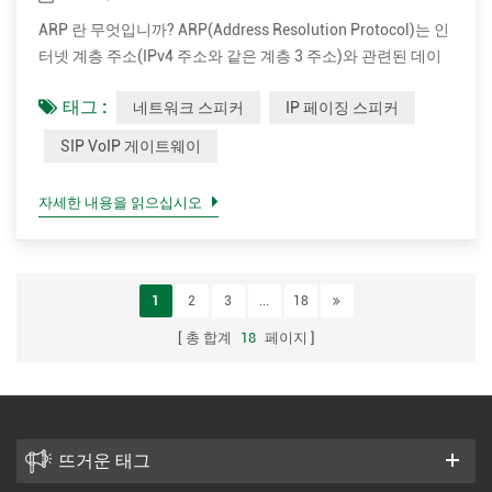
협대역을 지원합니...
ARP 란 무엇입니까? ARP(Address Resolution Protocol)는 인
터넷 계층 주소(IPv4 주소와 같은 계층 3 주소)와 관련된 데이
터 링크 계층 주소(MAC(Media Access Control) 주소와 같은
태그 :
네트워크 스피커
IP 페이징 스피커
계층 2 주소)를 검색하는 데 사용되는 통신 프로토콜입니다.
ARP는 1982년 RFC 826에 의해 정의되었습니다. ARP는 한 장
SIP VoIP 게이트웨이
치가 일부 정보를 요청하는 다른 장치에 요청을 보내고 다른 장
치가 필요한 정보로 응답하는 요청-응답 또는 요청-응답 프로
자세한 내용을 읽으십시오
토콜입니다. 메시지 교환 패턴입니다. ARP 패킷은 링크 계층에
의해 캡슐화되어 특정 네트워크에서만 배포됩니다. 결과적으
로 ARP는 링크 계층 프로토콜이라고 합니다. 의 소프트웨어 톤
마인드 네트워크 스피커 : IPTool 및 Tonm...
1
2
3
...
18
총 합계
18
페이지
뜨거운 태그