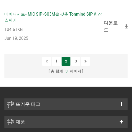
데이터시트- MIC SIP-S03M을 갖춘 Tonmind SIP 천장
스피커
다운로
104.61KB
드
Jun 19, 2025
1
2
3
총 합계
3
페이지
뜨거운 태그
제품