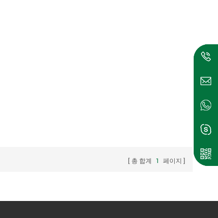
총 합계
1
페이지