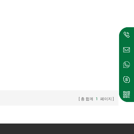
총 합계
1
페이지