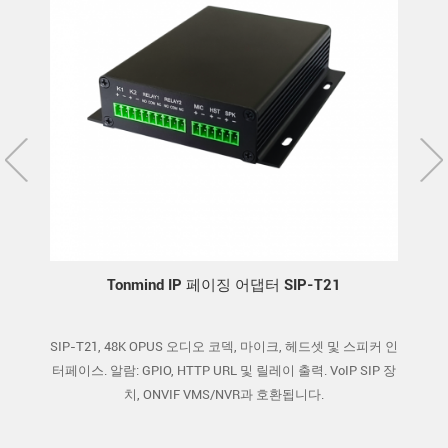
 어댑터 SIP-T21
Tonmind WiFi Paging Adapter SIP
코덱, 마이크, 헤드셋 및 스피커 인
SIP-T22W, WiFi, PoE, 15W, MIC, headset and
 및 릴레이 출력. VoIP SIP 장
interface, Alarm: GPIO input, HTTP URL and r
NVR과 호환됩니다.
Compatible with VoIP SIP devices, ONVIF 