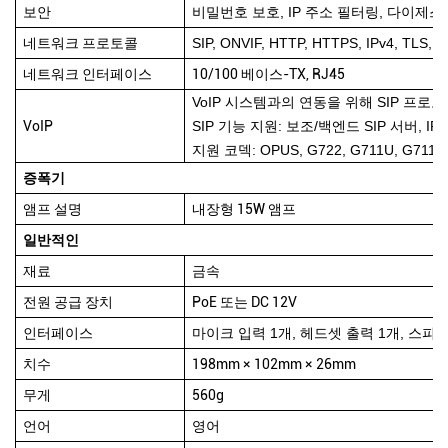
보안
비밀번호 보호, IP 주소 필터링, 다이제스
네트워크 프로토콜
SIP, ONVIF, HTTP, HTTPS, IPv4, TLS, 
네트워크 인터페이스
10/100 베이스-TX, RJ45
VoIP 시스템과의 연동을 위해 SIP 프로토
VoIP
SIP 기능 지원: 보조/백엔드 SIP 서버, IPv4
지원 코덱: OPUS, G722, G711U, G711A
증폭기
앰프 설명
내장형 15W 앰프
일반적인
재료
금속
전원 공급 장치
PoE 또는 DC 12V
인터페이스
마이크 입력 1개, 헤드셋 출력 1개, 스피커 출
치수
198mm × 102mm × 26mm
무게
560g
언어
영어