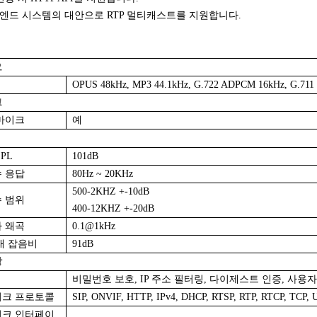
P 백엔드 시스템의 대안으로 RTP 멀티캐스트를 지원합니다.
오
OPUS 48kHz, MP3 44.1kHz, G.722 ADPCM 16kHz, G.711
크
마이크
예
PL
101dB
 응답
80Hz ~ 20KHz
500-2KHZ +-10dB
 범위
400-12KHZ +-20dB
 왜곡
0.1@1kHz
대 잡음비
91dB
망
비밀번호 보호, IP 주소 필터링, 다이제스트 인증, 사용
크 프로토콜
SIP, ONVIF, HTTP, IPv4, DHCP, RTSP, RTP, RTCP, TCP, 
크 인터페이