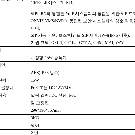
10/100 베이스-TX, RJ45
SIP/PBX와 통합된 VoIP 시스템과의 통합을 위한 SIP
ONVIF VMS/NVR과 통합된 보안 시스템과의 상호 작용
니다.
SIP 기능 지원: 보조/백엔드 SIP 서버, IPv4(IPv6 이후).
지원 코덱: OPUS, G711U, G711A, GSM, MP3, WAV.
기
기
내장형 15W 증폭기
적인
ABS(IP55 방수)
전력
15W
공급장치
PoE 또는 DC 12V/24V
작용
알람 입력, DC 전원, PoE
잘 고정된
296*196*157mm
3KG
영어
2 년