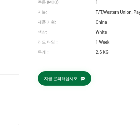
주문 (MOQ):
1
지불:
T/T,Western Union, Pa
제품 기원:
China
색상:
White
리드 타임：
1 Week
무게：
2.6 KG
지금 문의하십시오