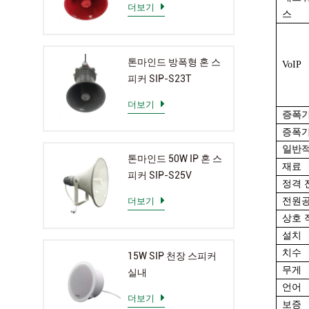
더보기
스
톤마인드 방폭형 혼 스
VoIP
피커 SIP-S23T
더보기
증폭
증폭
일반
톤마인드 50W IP 혼 스
재료
피커 SIP-S25V
정격 
전원
더보기
상호 
설치
치수
15W SIP 천장 스피커
무게
실내
언어
더보기
보증