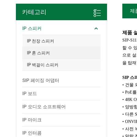
제
카테고리
IP 스피커
제품 
SIP-
IP 천장 스피커
할 수 
IP 혼 스피커
으로 설
을 탑재
IP 벽걸이 스피커
SIP 
SIP 페이징 어댑터
• 건물 
• Po
IP 보드
• 48
IP 오디오 소프트웨어
•
양방향
• 다른 
IP 마이크
• ONV
• 사전
IP 인터콤
• 알람 