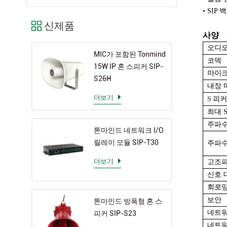
• SI
신제품
사양
오디
MIC가 포함된 Tonmind
코덱
15W IP 혼 스피커 SIP-
마이
S26H
내장 
더보기
S
피커
최대 S
주파수
톤마인드 네트워크 I/O
릴레이 모듈 SIP-T30
주파수
더보기
고조파
신호 
회로
보안
톤마인드 방폭형 혼 스
네트워
피커 SIP-S23
네트워