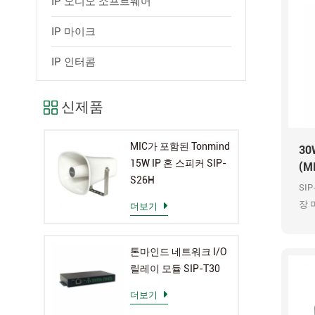
IP 오디오 소프트웨어
IP 마이크
IP 인터콤
신제품
MIC가 포함된 Tonmind
30
15W IP 혼 스피커 SIP-
(M
S26H
SIP
장 마
더보기
AP
OP
톤마인드 네트워크 I/O
릴레이 모듈 SIP-T30
더보기