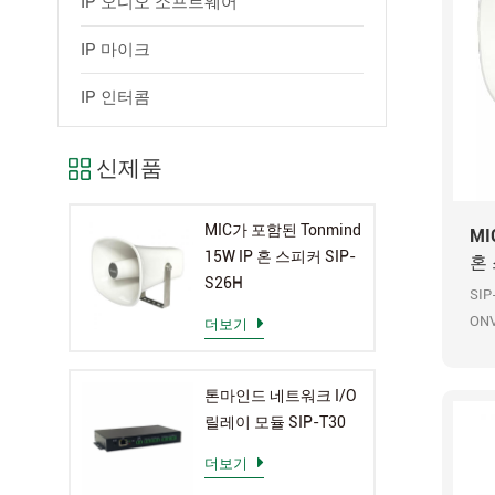
IP 오디오 소프트웨어
IP 마이크
IP 인터콤
신제품
MIC가 포함된 Tonmind
MI
15W IP 혼 스피커 SIP-
혼 
S26H
SIP
ONV
더보기
출력
OP
톤마인드 네트워크 I/O
릴레이 모듈 SIP-T30
더보기